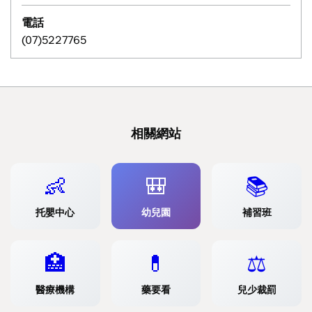
電話
(07)5227765
相關網站
👶
🎒
📚
托嬰中心
幼兒園
補習班
🏥
💊
⚖️
醫療機構
藥要看
兒少裁罰