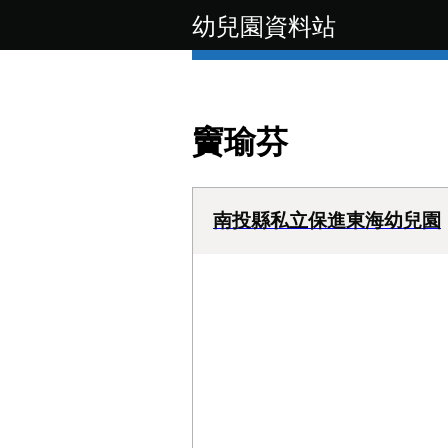
幼兒園資料站
竇瑜芬
南投縣私立保進東海幼兒園