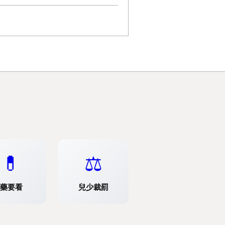
💊
⚖️
藥要看
兒少裁罰