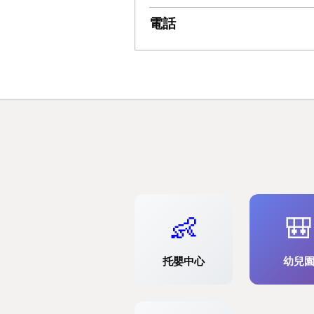
電話
👶
🎒
托嬰中心
幼兒