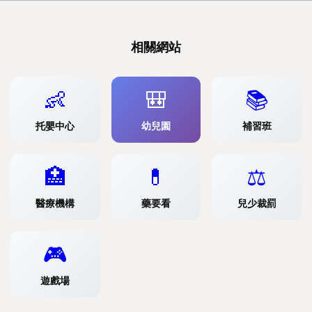
相關網站
👶
🎒
📚
托嬰中心
幼兒園
補習班
🏥
💊
⚖️
醫療機構
藥要看
兒少裁罰
🎮
遊戲場