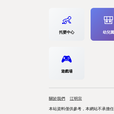
👶
🎒
托嬰中心
幼兒
🎮
遊戲場
關於我們
支援連結
江明宗
本站資料僅供參考，本網站不承擔任