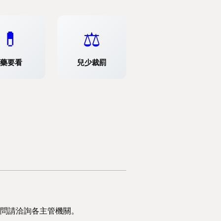
💊
⚖️
藥要看
兒少裁罰
問請洽詢各主管機關。