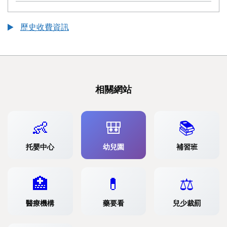
歷史收費資訊
相關網站
👶
🎒
📚
托嬰中心
幼兒園
補習班
🏥
💊
⚖️
醫療機構
藥要看
兒少裁罰