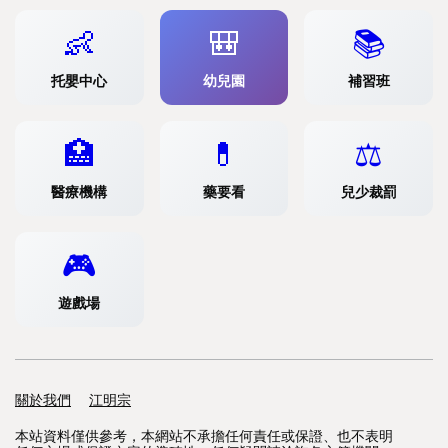
👶
🎒
📚
托嬰中心
幼兒園
補習班
🏥
💊
⚖️
醫療機構
藥要看
兒少裁罰
🎮
遊戲場
關於我們
支援連結
江明宗
本站資料僅供參考，本網站不承擔任何責任或保證、也不表明